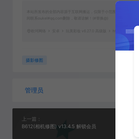
本站所发布的全部内容源于互联网搬运，仅限于小范围内传播学习和
间联系oukel#qq.com删除，敬请谅解！(#替换@)
欧珂网络
安卓
玩美彩妆 v6.27.0 高级版
https://oukel.
摄影修图
管理员
上一篇：
B612(相机修图) v13.4.5 解锁会员