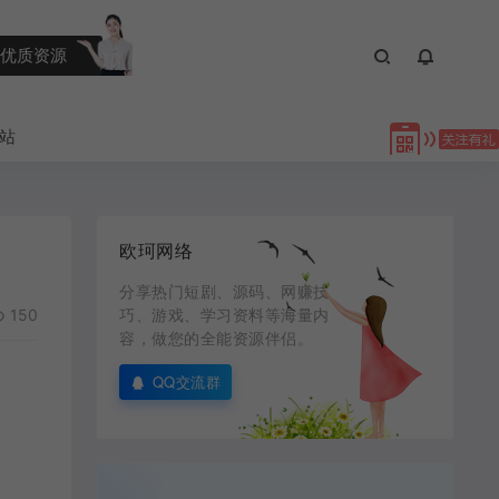
优质资源
站
欧珂网络
分享热门短剧、源码、网赚技
150
巧、游戏、学习资料等海量内
容，做您的全能资源伴侣。
QQ交流群