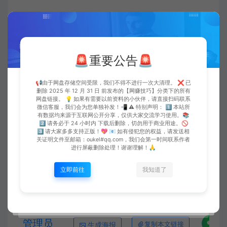
打赏
点赞 (
0
)
🚨重要公告🚨
本站所发布的全部内容源于互联网搬运，仅限于小范围内传播
学习和文献参考，版权归属于原作者，请在下载后24小时内删
📢由于网盘存储空间受限，我们不得不进行一次大清理。 ❌ 已
除。 如果有侵权之处请第一时间联系oukel#qq.com删除，敬
删除 2025 年 12 月 31 日 前发布的【网赚技巧】分类下的所有
请谅解！(#替换@)
网盘链接。 💡 如果有需要以前资料的小伙伴，请直接扫码联系
微信客服，我们会为您单独补发！📲 ⚠️ 特别声明： 1️⃣ 本站所
有数据均来源于互联网公开分享，仅供大家交流学习使用。📚
欧珂网络
安卓
B612(相机修图) v13.4.5 解锁会员
2️⃣ 请务必于 24 小时内 下载后删除，切勿用于商业用途。🚫
https://oukel.com/386.html
3️⃣ 请大家多多支持正版！💖 📧 如有侵犯您的权益，请发送相
关证明文件至邮箱：oukel#qq.com，我们会第一时间联系作者
进行屏蔽删除处理！谢谢理解！🙏
立即前往
我知道了
摄影修图
管理员
生成海报
复制本文链接