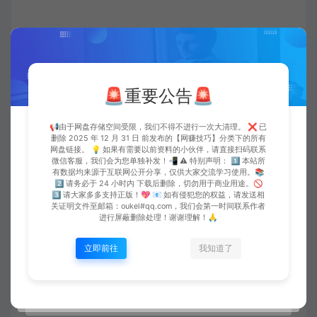
打赏
点赞 (
0
)
🚨重要公告🚨
本站所发布的全部内容源于互联网搬运，仅限于小范围内传播
学习和文献参考，版权归属于原作者，请在下载后24小时内删
📢由于网盘存储空间受限，我们不得不进行一次大清理。 ❌ 已
删除 2025 年 12 月 31 日 前发布的【网赚技巧】分类下的所有
除。 如果有侵权之处请第一时间联系oukel#qq.com删除，敬
网盘链接。 💡 如果有需要以前资料的小伙伴，请直接扫码联系
请谅解！(#替换@)
微信客服，我们会为您单独补发！📲 ⚠️ 特别声明： 1️⃣ 本站所
有数据均来源于互联网公开分享，仅供大家交流学习使用。📚
2️⃣ 请务必于 24 小时内 下载后删除，切勿用于商业用途。🚫
欧珂网络
安卓
签名设计专家 v1.3 解锁去广告
3️⃣ 请大家多多支持正版！💖 📧 如有侵犯您的权益，请发送相
https://oukel.com/790.html
关证明文件至邮箱：oukel#qq.com，我们会第一时间联系作者
进行屏蔽删除处理！谢谢理解！🙏
立即前往
我知道了
实用工具